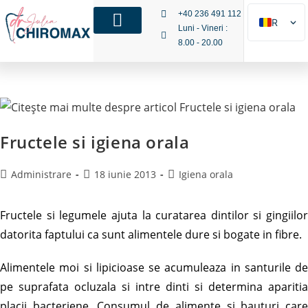
+40 236 491 112
RO
Luni - Vineri :
8.00 - 20.00
EN
IT
Fructele si igiena orala
Administrare
18 iunie 2013
Igiena orala
Fructele si legumele ajuta la curatarea dintilor si gingiilor
datorita faptului ca sunt alimentele dure si bogate in fibre.
Alimentele moi si lipicioase se acumuleaza in santurile de
pe suprafata ocluzala si intre dinti si determina aparitia
placii bacteriene. Consumul de alimente si bauturi care