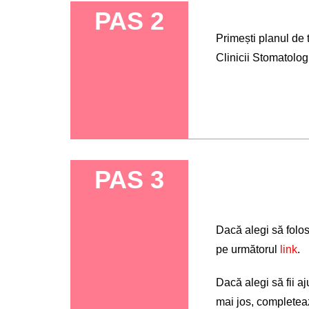
PAS 2
Primești planul de 
Clinicii Stomatolog
PAS 3
Dacă alegi să folose
pe următorul
link
.
Dacă alegi să fii a
mai jos, completează