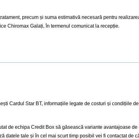
tratament, precum și suma estimativă necesară pentru realizarea 
ice Chiromax Galați, în termenul comunicat la recepție.
ști Cardul Star BT, informațiile legate de costuri și condițiile de
jutat de echipa Credit Box să găsească variante avantajoase de c
 datele tale și în cel mai scurt timp posibil vei fi contactat de c