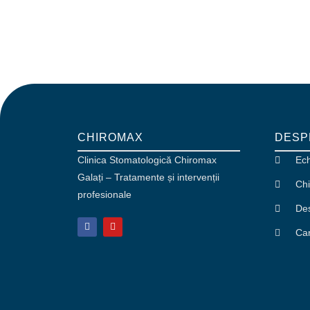
CHIROMAX
DESP
Clinica Stomatologică Chiromax
Ec
Galați – Tratamente și intervenții
Chi
profesionale
De
Car