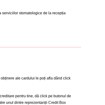
serviciilor stomatologice de la recepția
 obținere ale cardului le poți afla dând click
reditare pentru tine, dă click pe butonul de
ătre unul dintre reprezentanții Credit Box