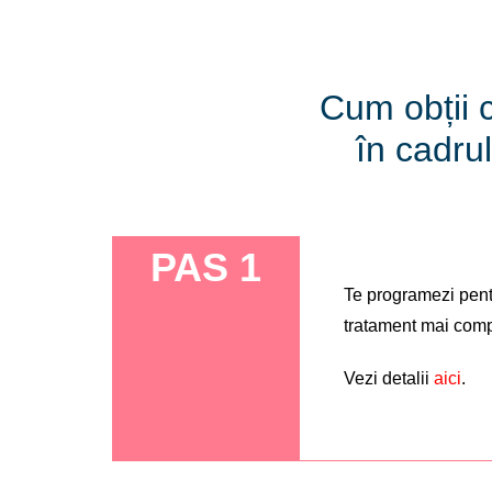
Cum obții c
în cadru
PAS 1
Te programezi pentr
tratament mai com
Vezi detalii
aici
.