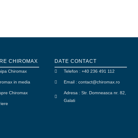
RE CHIROMAX
DATE CONTACT
hipa Chiromax
Telefon : +40 236 491 112
romax in media
Email : contact
@
chiromax
.
ro
spre Chiromax
Adresa : Str. Domneasca nr. 82,
Galati
iere