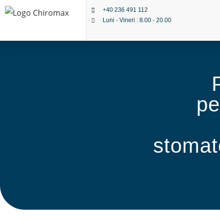
+40 236 491 112
Luni - Vineri : 8.00 - 20.00
pe
stomat