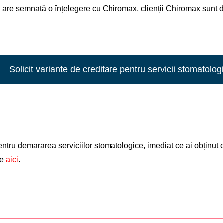
x are semnată o înțelegere cu Chiromax, clienții Chiromax sunt des
Solicit variante de creditare pentru servicii stomatolog
tru demararea serviciilor stomatologice, imediat ce ai obținut 
te
aici
.