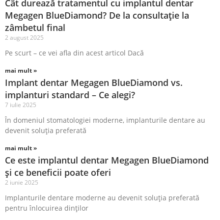
Cât durează tratamentul cu implantul dentar
Megagen BlueDiamond? De la consultație la
zâmbetul final
2 august 2025
Pe scurt – ce vei afla din acest articol Dacă
mai mult »
Implant dentar Megagen BlueDiamond vs.
implanturi standard – Ce alegi?
7 iulie 2025
În domeniul stomatologiei moderne, implanturile dentare au
devenit soluția preferată
mai mult »
Ce este implantul dentar Megagen BlueDiamond
și ce beneficii poate oferi
2 iunie 2025
Implanturile dentare moderne au devenit soluția preferată
pentru înlocuirea dinților