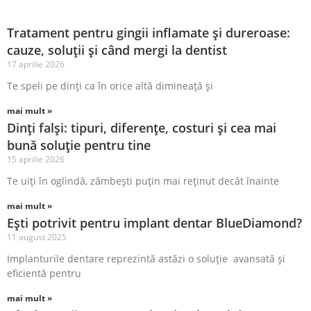
Tratament pentru gingii inflamate și dureroase:
cauze, soluții și când mergi la dentist
17 aprilie 2026
Te speli pe dinți ca în orice altă dimineață și
mai mult »
Dinți falși: tipuri, diferențe, costuri și cea mai
bună soluție pentru tine
15 aprilie 2026
Te uiți în oglindă, zâmbești puțin mai reținut decât înainte
mai mult »
Ești potrivit pentru implant dentar BlueDiamond?
11 august 2025
Implanturile dentare reprezintă astăzi o soluție avansată și
eficientă pentru
mai mult »