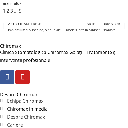
mai mult »
1
2
3
…
5
ARTICOL ANTERIOR
ARTICOL URMATOR
Implantium si Superline, o noua alegere pentru pacienti
Emotie si arta in cabinetul stomatologic
Chiromax
Clinica Stomatologică Chiromax Galați – Tratamente și
intervenții profesionale
Despre Chiromax
Echipa Chiromax
Chiromax in media
Despre Chiromax
Cariere