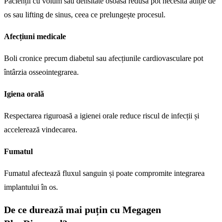
Pacienții cu volum sau densitate osoasă redusă pot necesita adiție de
os sau lifting de sinus, ceea ce prelungește procesul.
Afecțiuni medicale
Boli cronice precum diabetul sau afecțiunile cardiovasculare pot
întârzia osseointegrarea.
Igiena orală
Respectarea riguroasă a igienei orale reduce riscul de infecții și
accelerează vindecarea.
Fumatul
Fumatul afectează fluxul sanguin și poate compromite integrarea
implantului în os.
De ce durează mai puțin cu Megagen