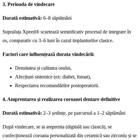
3. Perioada de vindecare
Durată estimativă:
6–8 săptămâni
Suprafața Xpeed® scurtează semnificativ procesul de integrare în
os, comparativ cu 3–6 luni în cazul implanturilor clasice.
Factori care influențează durata vindecării:
Densitatea și calitatea osului,
Afecțiuni sistemice (ex: diabet, fumat),
Respectarea recomandărilor postoperatorii.
4. Amprentarea și realizarea coroanei dentare definitive
Durată estimativă:
2–3 ședințe, pe parcursul a 1–2 săptămâni
După vindecare, se ia amprenta (digitală sau clasică), se
confecționează coroana personalizată din ceramică sau zirconiu și se