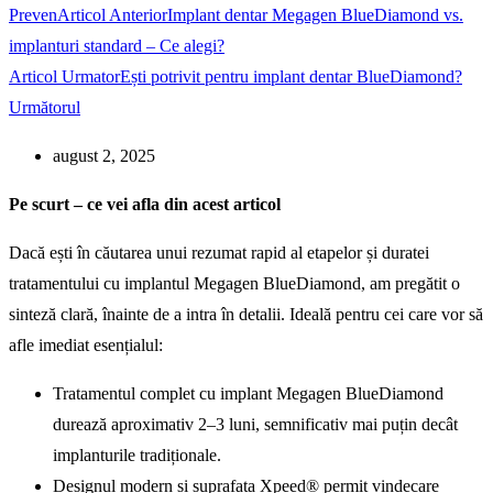
Preven
Articol Anterior
Implant dentar Megagen BlueDiamond vs.
implanturi standard – Ce alegi?
Articol Urmator
Ești potrivit pentru implant dentar BlueDiamond?
Următorul
august 2, 2025
Pe scurt – ce vei afla din acest articol
Dacă ești în căutarea unui rezumat rapid al etapelor și duratei
tratamentului cu implantul Megagen BlueDiamond, am pregătit o
sinteză clară, înainte de a intra în detalii. Ideală pentru cei care vor să
afle imediat esențialul:
Tratamentul complet cu implant Megagen BlueDiamond
durează aproximativ 2–3 luni, semnificativ mai puțin decât
implanturile tradiționale.
Designul modern și suprafața Xpeed® permit vindecare