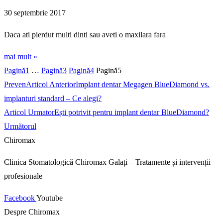
30 septembrie 2017
Daca ati pierdut multi dinti sau aveti o maxilara fara
mai mult »
Pagină
1
…
Pagină
3
Pagină
4
Pagină
5
Preven
Articol Anterior
Implant dentar Megagen BlueDiamond vs.
implanturi standard – Ce alegi?
Articol Urmator
Ești potrivit pentru implant dentar BlueDiamond?
Următorul
Chiromax
Clinica Stomatologică Chiromax Galați – Tratamente și intervenții
profesionale
Facebook
Youtube
Despre Chiromax