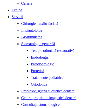
Cariere
Echipa
Servicii
Chirurgie maxilo-facială
Implantologie
Biostimularea
Stomatologie generală
Terapie odontală restaurativă
Endodonția
Parodontologie
Protetică
Tratamente pediatrice
Ortodonția
Profilaxie, igienă și estetică dentară
Centru propriu de imagistică dentară
Consultații stomatologice