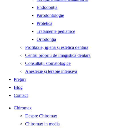
Endodonția
Parodontologie
Protetică
Tratamente pediatrice
Ortodonția
Profilaxie, igienă și estetică dentară
Centru propriu de imagistică dentară
Consultații stomatologice
Anestezie și terapie intensivă
Prețuri
Blog
Contact
Chiromax
Despre Chiromax
Chiromax in media