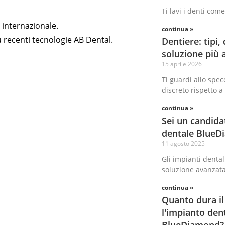
Ti lavi i denti com
 internazionale.
continua »
iù recenti tecnologie AB Dental.
Dentiere: tipi, 
soluzione più 
15 aprile 2026
Ti guardi allo spec
discreto rispetto 
continua »
Sei un candida
dentale BlueD
11 agosto 2025
Gli impianti denta
soluzione avanzata
continua »
Quanto dura il
l'impianto de
BlueDiamond? Da