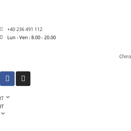
+40 236 491 112
Lun - Ven : 8.00 - 20.00
Chir
IT
IT