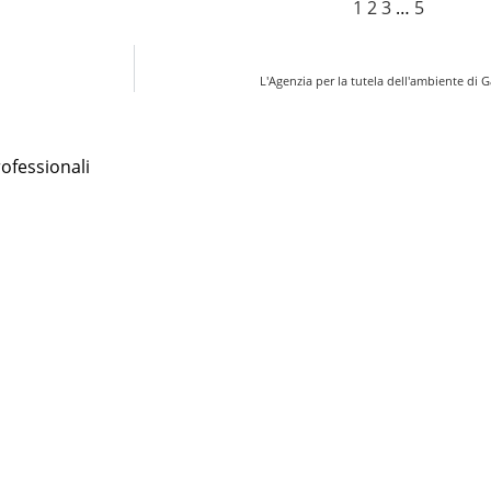
1
2
3
…
5
L'Agenzia per la tutela dell'ambiente di G
rofessionali