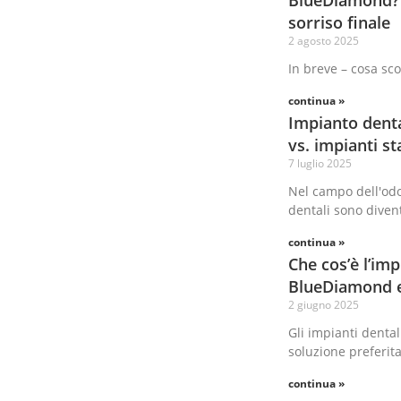
sorriso finale
2 agosto 2025
In breve – cosa sco
continua »
Impianto den
vs. impianti s
7 luglio 2025
Nel campo dell'odo
dentali sono divent
continua »
Che cos’è l’im
BlueDiamond e 
2 giugno 2025
Gli impianti dental
soluzione preferita
continua »