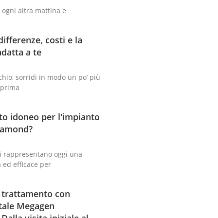
e ogni altra mattina e
differenze, costi e la
adatta a te
chio, sorridi in modo un po’ più
a prima
to idoneo per l'impianto
iamond?
li rappresentano oggi una
 ed efficace per
 trattamento con
ntale Megagen
lla visita iniziale al