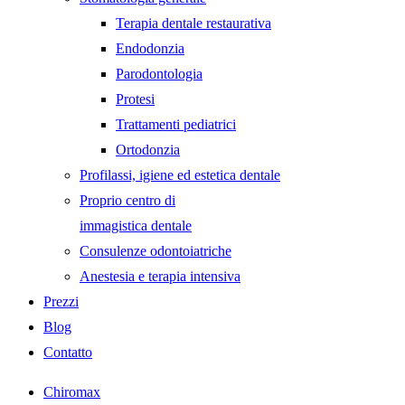
Terapia dentale restaurativa
Endodonzia
Parodontologia
Protesi
Trattamenti pediatrici
Ortodonzia
Profilassi, igiene ed estetica dentale
Proprio centro di
immagistica dentale
Consulenze odontoiatriche
Anestesia e terapia intensiva
Prezzi
Blog
Contatto
Chiromax