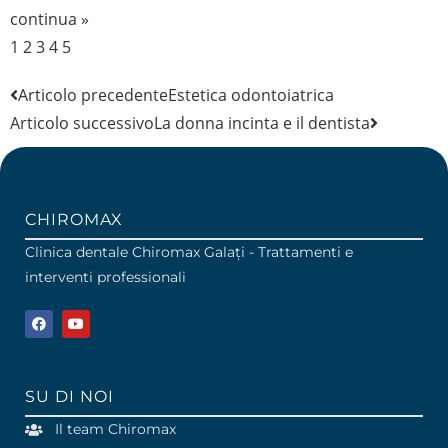
continua »
1
2
3
4
5
Articolo precedente
Estetica odontoiatrica
Articolo successivo
La donna incinta e il dentista
CHIROMAX
Clinica dentale Chiromax Galați - Trattamenti e
interventi professionali
SU DI NOI
Il team Chiromax