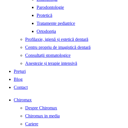
Parodontologie
Protetică
Tratamente pediatrice
Ortodonția
Profilaxie, igienă și estetică dentară
Centru propriu de imagistică dentară
Consultații stomatologice
Anestezie și terapie intensivă
Prețuri
Blog
Contact
Chiromax
Despre Chiromax
Chiromax in media
Cariere