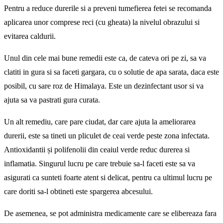
Pentru a reduce durerile si a preveni tumefierea fetei se recomanda
aplicarea unor comprese reci (cu gheata) la nivelul obrazului si
evitarea caldurii.
Unul din cele mai bune remedii este ca, de cateva ori pe zi, sa va
clatiti in gura si sa faceti gargara, cu o solutie de apa sarata, daca este
posibil, cu sare roz de Himalaya. Este un dezinfectant usor si va
ajuta sa va pastrati gura curata.
Un alt remediu, care pare ciudat, dar care ajuta la ameliorarea
durerii, este sa tineti un pliculet de ceai verde peste zona infectata.
Antioxidantii și polifenolii din ceaiul verde reduc durerea si
inflamatia. Singurul lucru pe care trebuie sa-l faceti este sa va
asigurati ca sunteti foarte atent si delicat, pentru ca ultimul lucru pe
care doriti sa-l obtineti este spargerea abcesului.
De asemenea, se pot administra medicamente care se elibereaza fara