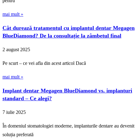
pentru
mai mult »
Cât durează tratamentul cu implantul dentar Megagen
BlueDiamond? De la consultație la zâmbetul final
2 august 2025
Pe scurt – ce vei afla din acest articol Dacă
mai mult »
Implant dentar Megagen BlueDiamond vs. implanturi
standard – Ce alegi?
7 iulie 2025
În domeniul stomatologiei moderne, implanturile dentare au devenit
soluția preferată