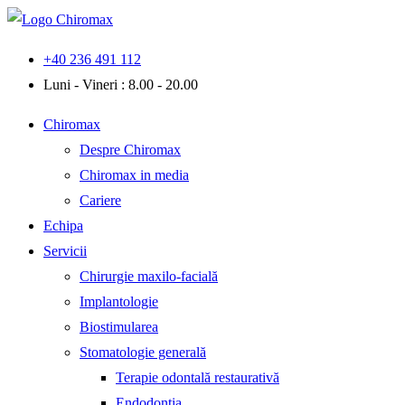
Sari
la
+40 236 491 112
conținut
Luni - Vineri : 8.00 - 20.00
Chiromax
Despre Chiromax
Chiromax in media
Cariere
Echipa
Servicii
Chirurgie maxilo-facială
Implantologie
Biostimularea
Stomatologie generală
Terapie odontală restaurativă
Endodonția