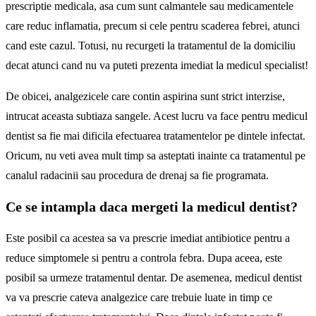
prescriptie medicala, asa cum sunt calmantele sau medicamentele
care reduc inflamatia, precum si cele pentru scaderea febrei, atunci
cand este cazul. Totusi, nu recurgeti la tratamentul de la domiciliu
decat atunci cand nu va puteti prezenta imediat la medicul specialist!
De obicei, analgezicele care contin aspirina sunt strict interzise,
intrucat aceasta subtiaza sangele. Acest lucru va face pentru medicul
dentist sa fie mai dificila efectuarea tratamentelor pe dintele infectat.
Oricum, nu veti avea mult timp sa asteptati inainte ca tratamentul pe
canalul radacinii sau procedura de drenaj sa fie programata.
Ce se intampla daca mergeti la medicul dentist?
Este posibil ca acestea sa va prescrie imediat antibiotice pentru a
reduce simptomele si pentru a controla febra. Dupa aceea, este
posibil sa urmeze tratamentul dentar. De asemenea, medicul dentist
va va prescrie cateva analgezice care trebuie luate in timp ce