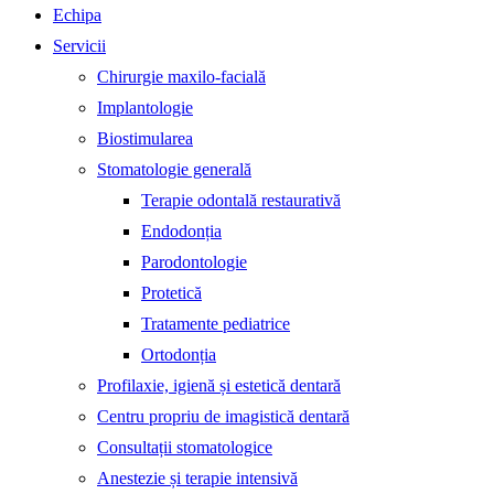
Echipa
Servicii
Chirurgie maxilo-facială
Implantologie
Biostimularea
Stomatologie generală
Terapie odontală restaurativă
Endodonția
Parodontologie
Protetică
Tratamente pediatrice
Ortodonția
Profilaxie, igienă și estetică dentară
Centru propriu de imagistică dentară
Consultații stomatologice
Anestezie și terapie intensivă