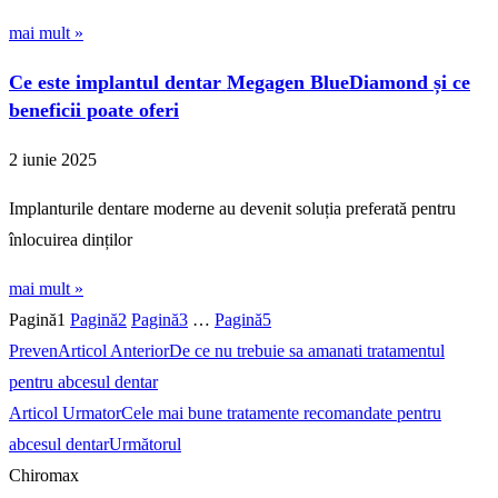
mai mult »
Ce este implantul dentar Megagen BlueDiamond și ce
beneficii poate oferi
2 iunie 2025
Implanturile dentare moderne au devenit soluția preferată pentru
înlocuirea dinților
mai mult »
Pagină
1
Pagină
2
Pagină
3
…
Pagină
5
Preven
Articol Anterior
De ce nu trebuie sa amanati tratamentul
pentru abcesul dentar
Articol Urmator
Cele mai bune tratamente recomandate pentru
abcesul dentar
Următorul
Chiromax