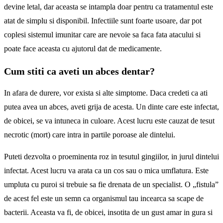
devine letal, dar aceasta se intampla doar pentru ca tratamentul este
atat de simplu si disponibil. Infectiile sunt foarte usoare, dar pot
coplesi sistemul imunitar care are nevoie sa faca fata atacului si
poate face aceasta cu ajutorul dat de medicamente.
Cum stiti ca aveti un abces dentar?
In afara de durere, vor exista si alte simptome. Daca credeti ca ati
putea avea un abces, aveti grija de acesta. Un dinte care este infectat,
de obicei, se va intuneca in culoare. Acest lucru este cauzat de tesut
necrotic (mort) care intra in partile poroase ale dintelui.
Puteti dezvolta o proeminenta roz in tesutul gingiilor, in jurul dintelui
infectat. Acest lucru va arata ca un cos sau o mica umflatura. Este
umpluta cu puroi si trebuie sa fie drenata de un specialist. O „fistula”
de acest fel este un semn ca organismul tau incearca sa scape de
bacterii. Aceasta va fi, de obicei, insotita de un gust amar in gura si