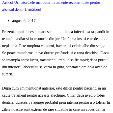
Articol Urmator
Cele mai bune tratamente recomandate pentru
abcesul dentar
Următorul
august 6, 2017
Prezenta unui abces dentar este un indiciu ca infectia sa raspandit in
tesutul maxilar si in tesuturile din jur. Umflarea insasi este destul de
neplacuta. Este umpluta cu puroi, bacterii si celule albe din sange.
Se poate transforma intr-o durere profunda si o rana deschisa. Daca
se intampla acest lucru, tratamentul trebuie sa fie rapid; daca puroiul
din interiorul abcesului se varsa in gura, sanatatea orala va avea de
suferit.
Dupa cum am mentionat anterior, este dificil pentru pacienti sa nu
caute tratament pentru aceasta afectiune. Chiar daca aveti o fobie
dentara, durerea va ajunge probabil prea intensa pentru a o tolera. In
zilele noastre sunt extrem de rare situatiile in care un abces dentar