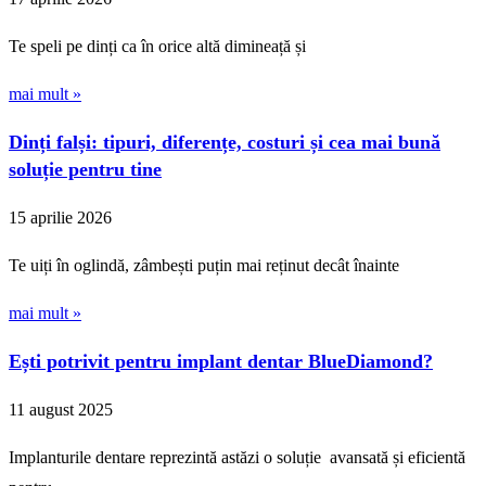
Te speli pe dinți ca în orice altă dimineață și
mai mult »
Dinți falși: tipuri, diferențe, costuri și cea mai bună
soluție pentru tine
15 aprilie 2026
Te uiți în oglindă, zâmbești puțin mai reținut decât înainte
mai mult »
Ești potrivit pentru implant dentar BlueDiamond?
11 august 2025
Implanturile dentare reprezintă astăzi o soluție avansată și eficientă