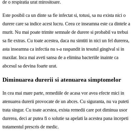
de o respiratia urat mirositoare.
Este posibil ca un dinte sa fie infectat si, totusi, sa nu exista nici o
durere care sa indice acest lucru. Ceea ce inseamna este ca dintele a
murit. Nu mai poate trimite semnale de durere si probabil va trebui
sa fie extras. Cu toate acestea, daca nu simtiti in nici un fel durerea,
asta inseamna ca infectia nu s-a raspandit in tesutul gingival si in
maxilar. Inca mai aveti sansa de a elimina bacteriile inainte ca
abcesul sa devina foarte urat.
Diminuarea durerii si atenuarea simptomelor
In cea mai mare parte, remediile de acasa vor avea efecte mici in
atenuarea durerii provocate de un abces. Cu siguranta, nu va puteti
trata singur. Cu toate acestea, exista remedii care pot diminua usor
durerea, deci ar putea fi o solutie sa apelati la acestea pana incepeti
tratamentul prescris de medic.