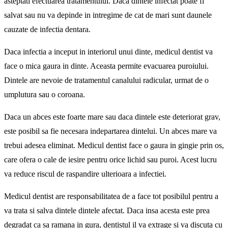
asteptati efectuarea tratamentului. Daca dintele infectat poate fi
salvat sau nu va depinde in intregime de cat de mari sunt daunele
cauzate de infectia dentara.
Daca infectia a inceput in interiorul unui dinte, medicul dentist va
face o mica gaura in dinte. Aceasta permite evacuarea puroiului.
Dintele are nevoie de tratamentul canalului radicular, urmat de o
umplutura sau o coroana.
Daca un abces este foarte mare sau daca dintele este deteriorat grav,
este posibil sa fie necesara indepartarea dintelui. Un abces mare va
trebui adesea eliminat. Medicul dentist face o gaura in gingie prin os,
care ofera o cale de iesire pentru orice lichid sau puroi. Acest lucru
va reduce riscul de raspandire ulterioara a infectiei.
Medicul dentist are responsabilitatea de a face tot posibilul pentru a
va trata si salva dintele dintele afectat. Daca insa acesta este prea
degradat ca sa ramana in gura, dentistul il va extrage si va discuta cu